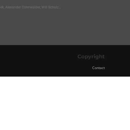
ek, Alexander Osterwalder, Will Schulz…
Copyright
Contact