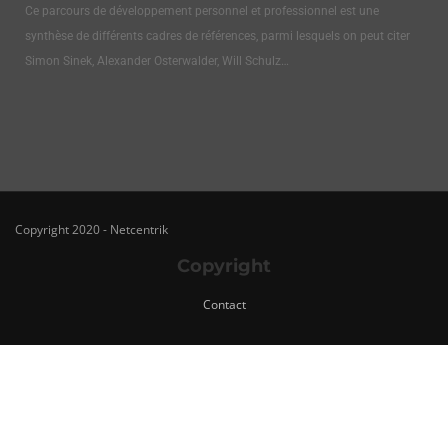
Ce parcours de développement personnel et professionnel est une
synthèse de différents cadres de références, parmi lesquels on peut citer
Simon Sinek, Alexander Osterwalder, Will Schulz…
Copyright 2020 - Netcentrik
Copyright
Contact