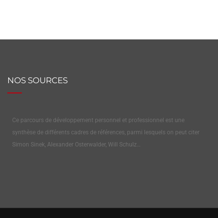
NOS SOURCES
Ce parcours de développement personnel et professionnel est une
synthèse de différents cadres de références, parmi lesquels on peut citer
Simon Sinek, Alexander Osterwalder, Will Schulz…