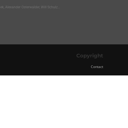
ek, Alexander Osterwalder, Will Schulz…
Copyright
Contact