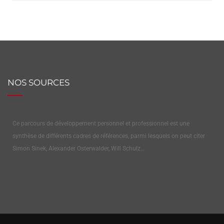
NOS SOURCES
Ce parcours de développement personnel et professionnel est une
synthèse de différents cadres de références, parmi lesquels on peut citer
Simon Sinek, Alexander Osterwalder, Will Schulz…