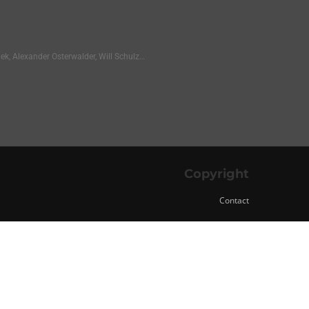
ek, Alexander Osterwalder, Will Schulz…
Copyright
Contact